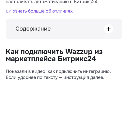
настраивать автоматизацию в Битрикс24.
👉 Узнать больше об отличиях
Содержание
Как подключить Wazzup из
маркетплейса Битрикс24
Ещё один вариант, как подключить
Как подключить Wazzup из
интеграцию из Маркета
маркетплейса Битрикс24
Как подключить нативную интеграцию
Битрикс24 из Контакт-центра
Показали в видео, как подключить интеграцию.
Если удобнее по тексту — инструкция далее.