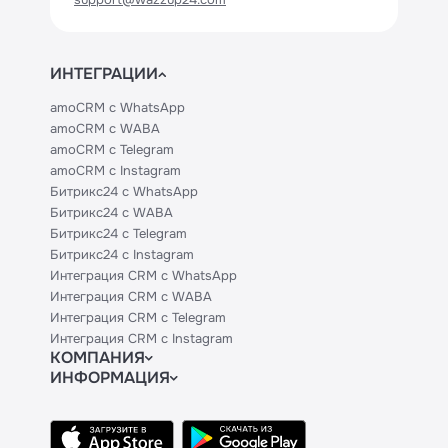
ИНТЕГРАЦИИ
amoCRM с WhatsApp
amoCRM с WABA
amoCRM с Telegram
amoCRM с Instagram
Битрикс24 с WhatsApp
Битрикс24 с WABA
Битрикс24 с Telegram
Битрикс24 с Instagram
Интеграция CRM с WhatsApp
Интеграция CRM с WABA
Интеграция CRM с Telegram
Интеграция CRM с Instagram
КОМПАНИЯ
ИНФОРМАЦИЯ
Блог
Официальным партнерам
Гайды
Техническим партнерам
Контакты
Тарифы
Политики и соглашения