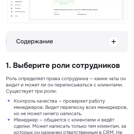
Содержание
Выберите роли сотрудников
Написал новый клиент (клиент, которого
нет в CRM). Где создать сделку?
1. Выберите роли сотрудников
Дополнительные настройки
Сохранять сообщения в карточку
Роль определяет права сотрудника — какие чаты он
лида, контакта и сделки
видит и может ли он переписываться с клиентами.
Уведомлять руководителей по всем
Существует три роли:
сообщениям
Контроль качества — проверяет работу
Скрывать номера клиентов в Wazzup
менеджеров. Видит переписку всех менеджеров,
у выбранных сотрудников
но не может ничего написать.
Приоритетный канал
Менеджер — общается с клиентами и ведёт
Ключ API
сделки. Может написать только тем клиентам, за
которых он назначен ответственным в CRM. Не