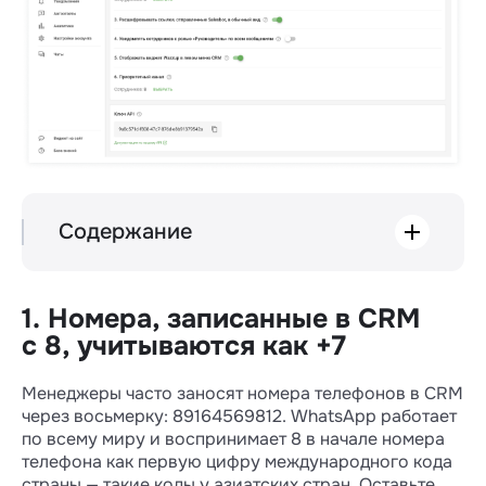
Содержание
Номера, записанные в CRM с 8,
учитываются как +7
Скрывать номера клиентов в Wazzup
1. Номера, записанные в CRM
у выбранных сотрудников
с 8, учитываются как +7
Расшифровывать ссылки, отправленные
Salesbot, в обычный вид
Менеджеры часто заносят номера телефонов в CRM
Уведомлять «Руководителей» по всем
через восьмерку: 89164569812. WhatsApp работает
сообщениям
по всему миру и воспринимает 8 в начале номера
Отображать виджет Wazzup в левом
телефона как первую цифру международного кода
меню CRM
страны — такие коды у азиатских стран. Оставьте
Приоритетный канал