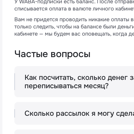
У WABA-подписки есть баланс. После отправ
получения сообщения;
Венгрия
списывается оплата в валюте личного кабине
шаблон «Маркетинг» содержал медиа, 
Германия
Египет
Гонконг
шаблона в виде обычного сообщения н
Вам не придется проводить никакие оплаты в
Индия
только следить, чтобы на балансе были день
Гонконг
Франция
Венгрия
кабинете — мы будем вас оповещать, когда де
Индонезия
Венгрия
Германия
Индия
Частые вопросы
Израиль
Индия
Гонконг
Индонезия
Италия
Как посчитать, сколько денег 
Индонезия
Венгрия
переписываться месяц?
Израиль
Малайзия
Посчитать точно — никак. Можно предпол
Израиль
Индия
переписок или закинуть на баланс любую
Италия
ее хватит. Из опыта станет понятно, как 
Мексика
Сколько рассылок я могу сдел
баланс.
Италия
Индонезия
Малайзия
Столько, сколько позволяет вам здравый 
Нидерланды
рассылок с предложениями — так себе ид
Малайзия
Израиль