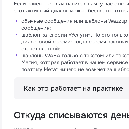
Аргентина
Если клиент первым написал вам, у вас откр
Россия
Регион
этот активный диалог можно бесплатно отпра
Бразилия
обычные сообщения или шаблоны Wazzup, 
Казахстан
Аргентина
сообщения;
Чили
шаблон категории «Услуги». Но это только
Аргентина
Россия
диалоговой сессии: когда сессия закончи
Бразилия
станет платной;
Колумбия
шаблоны WABA только с текстом или текст
Бразилия
Казахстан
Чили
Магия, которая работает в нашем сервисе
Египет
поэтому Meta* ничего не возьмет за шабло
Чили
Аргентина
Колумбия
Франция
Как это работает на практике
Колумбия
Бразилия
Египет
Допустим, вам написал клиент. А вы чере
Германия
шаблон из категории «Маркетинг» с медиа
Египет
Чили
Франция
Откуда списываются ден
В этом примере вы оплатите только шабл
Гонконг
Франция
Колумбия
отправлять шаблон «Услуги» можно бе
Германия