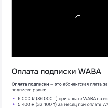
M
4
а
Оплата подписки WABA
и
Оплата подписки
— это абонентская плата з
подписки равна:
6 000 ₽ (36 000 ₸) при оплате WABA на м
5 400 ₽ (32 400 ₸) за месяц при оплате W