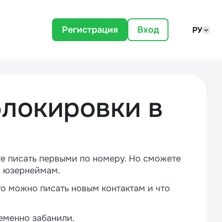
Регистрация
Вход
РУ
блокировки в
те писать первыми по номеру. Но сможете
о юзернеймам.
сто можно писать новым контактам и что
еменно забанили.