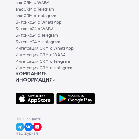
amoCRM с WABA
amoCRM с Telegram
amoCRM с Instagram
Битрикс24 с WhatsApp
Битрикс24 с WABA
Битрикс24 с Telegram
Битрикс24 с Instagram
Интеграция CRM с WhatsApp
Интеграция CRM с WABA
Интеграция CRM с Telegram
Интеграция CRM с Instagram
КОМПАНИЯ
ИНФОРМАЦИЯ
Блог
Официальным партнерам
Гайды
Техническим партнерам
Контакты
Тарифы
Политики и соглашения
API
База знаний
Наши соцсети
Наш журнал