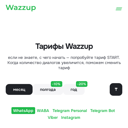
Тарифы Wazzup
если не знаете, с чего начать — попробуйте тариф START.
Когда количество диалогов увеличится, поможем сменить
тариф
-10%
-20%
₸
месяц
полгода
год
WhatsApp
WABA
Telegram Personal
Telegram Bot
Viber
Instagram