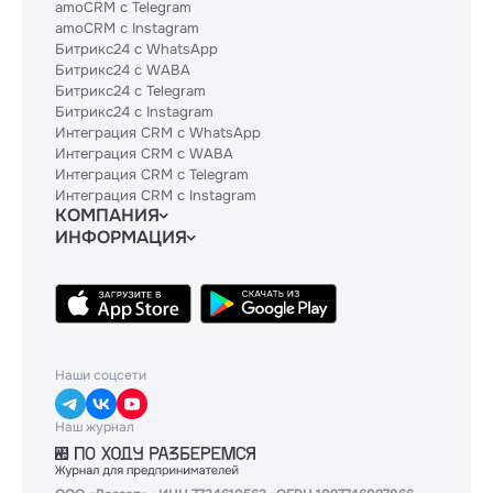
amoCRM с Telegram
amoCRM с Instagram
Битрикс24 с WhatsApp
Битрикс24 с WABA
Битрикс24 с Telegram
Битрикс24 с Instagram
Интеграция CRM с WhatsApp
Интеграция CRM с WABA
Интеграция CRM с Telegram
Интеграция CRM с Instagram
КОМПАНИЯ
ИНФОРМАЦИЯ
Блог
Гайды
Официальным партнерам
Контакты
Техническим партнерам
Политики и соглашения
Тарифы
API
База знаний
Наши соцсети
Наш журнал