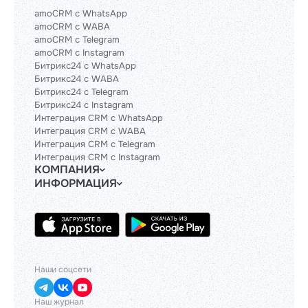
amoCRM с WhatsApp
amoCRM с WABA
amoCRM с Telegram
amoCRM с Instagram
Битрикс24 с WhatsApp
Битрикс24 с WABA
Битрикс24 с Telegram
Битрикс24 с Instagram
Интеграция CRM с WhatsApp
Интеграция CRM с WABA
Интеграция CRM с Telegram
Интеграция CRM с Instagram
КОМПАНИЯ
ИНФОРМАЦИЯ
Блог
Гайды
Официальным партнерам
Контакты
Техническим партнерам
Политики и соглашения
Тарифы
API
База знаний
Наши соцсети
Наш журнал