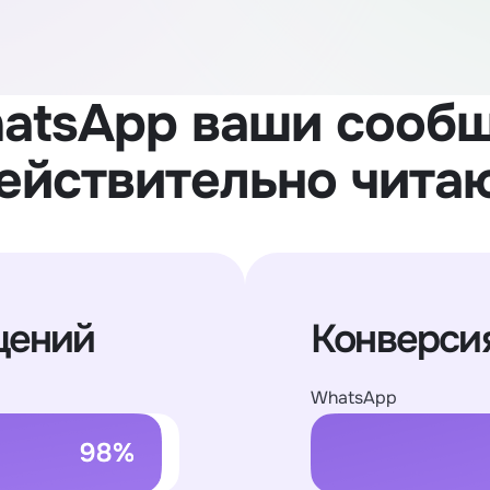
atsApp ваши сооб
ействительно чита
щений
Конверсия
WhatsApp