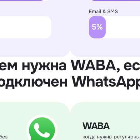
Email & SMS
чем нужна WABA, ес
одключен WhatsAp
WABA
без
когда нужны регулярны