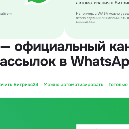
автоматизация в Битри
сайте и
Например, с WABA можно уведо
этапа сделки или напоминать о
минимален
— официальный кан
ассылок в WhatsA
ючить Битрикс24
Можно автоматизировать
Готовые