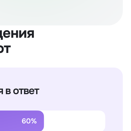
щения
ют
 в ответ