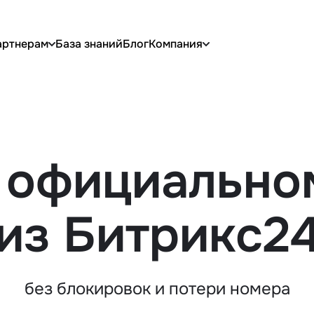
артнерам
База знаний
Блог
Компания
в официально
из Битрикс2
без блокировок и потери номера