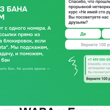
З БАНА
M
т с одного номера. А
ссылки прямо из
а блокировок, если
ta*. Мы подскажем,
здачу, и поможем,
 бан
чить бан. Не шлите кринж —