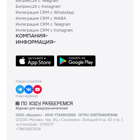
Битрикс24 с Telegram
Битрикс24 с Instagram
Интеграция CRM с WhatsApp
Интеграция CRM с WABA
Интеграция CRM с Telegram
Интеграция CRM с Instagram
КОМПАНИЯ
ИНФОРМАЦИЯ
Блог
Гайды
Официальным партнерам
Контакты
Техническим партнерам
Политики и соглашения
Тарифы
API
База знаний
Наши соцсети
Наш журнал
ООО «Ваззап» · ИНН 7734610563 · ОГРН 1097746097866
121205, Москва, тер. ИЦ «Сколково», Большой б-р, 42 стр. 1,
эт/пом/раб -1/150/17
+79675557578