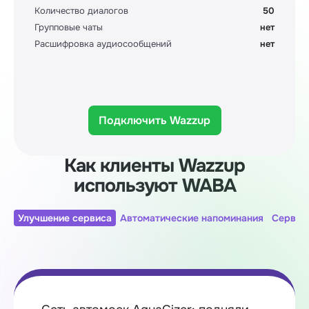
Количество диалогов
50
Групповые чаты
нет
Расшифровка аудиосообщений
нет
Подключить Wazzup
Как клиенты Wazzup
используют WABA
Улучшение сервиса
Автоматические напоминания
Сервис