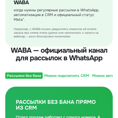
WABA
когда нужны регулярные рассылки в WhatsApp,
автоматизация в CRM и официальный статус
Meta*.
Например, с WABA можно уведомлять клиентов об оплате
заказа при смене этапа сделки или напоминать о записи на
вебинар — риск блокировки минимален
WABA — официальный канал
для рассылок в WhatsApp
Рассылки без бана
Можно подключить CRM
Можно автома
РАССЫЛКИ БЕЗ БАНА ПРЯМО
ИЗ CRM
Отдел продаж работает с одного номера. А