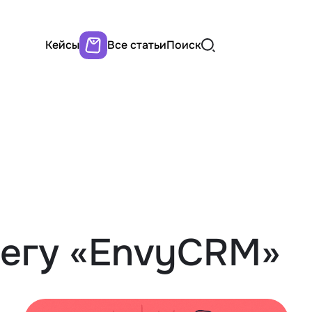
Кейсы
Все статьи
Поиск
тегу «EnvyCRM»