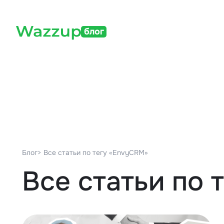
блог
Блог
> Все статьи по тегу «EnvyCRM»
Все статьи по 