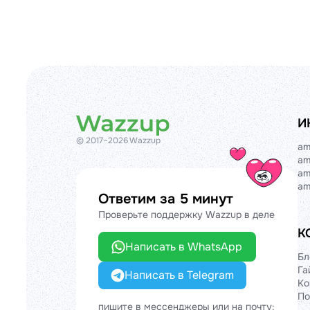
И
© 2017–2026 Wazzup
am
am
am
am
Ответим за 5 минут
Проверьте поддержку Wazzup в деле
К
Написать в WhatsApp
Бл
Га
Написать в Telegram
Ко
По
пишите в мессенджеры или на почту: