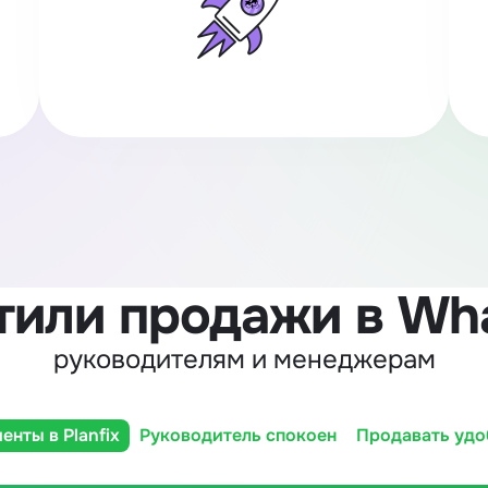
тили продажи в Wh
руководителям и менеджерам
енты в Planfix
Руководитель спокоен
Продавать удо