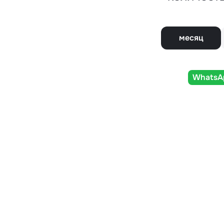
месяц
WhatsA