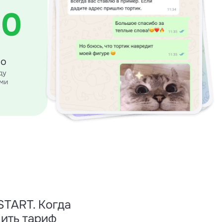
10
ро
ду
ми
START. Когда
ить тариф