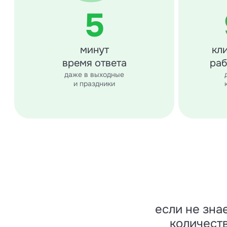
5
минут
кл
время ответа
раб
даже в выходные
и праздники
если не зна
количест