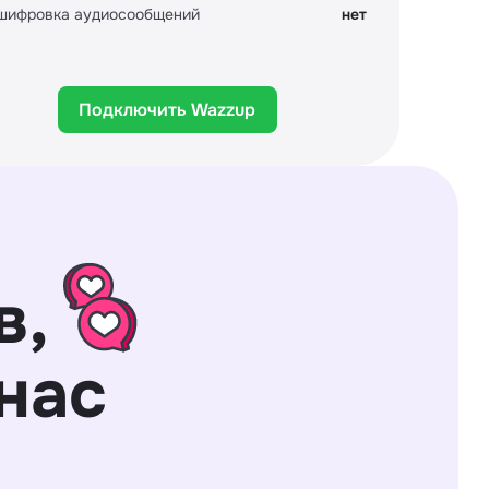
шифровка аудиосообщений
нет
Расшиф
Подключить Wazzup
в,
нас