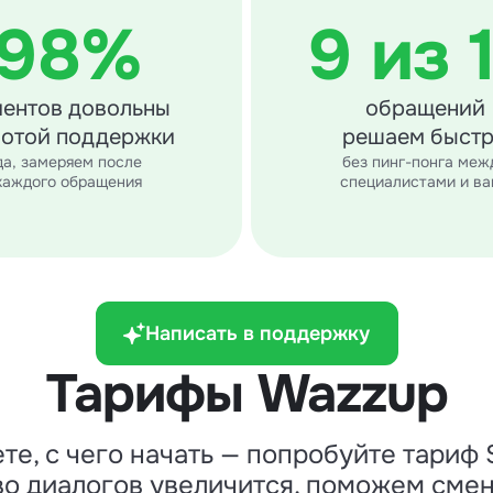
98%
9 из 
иентов довольны
обращений
отой поддержки
решаем быст
да, замеряем после
без пинг-понга меж
каждого обращения
специалистами и ва
Написать в поддержку
Тарифы Wazzup
ете, с чего начать — попробуйте тариф 
во диалогов увеличится, поможем смен