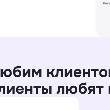
Рас
юбим клиенто
клиенты любят 