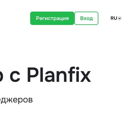
Регистрация
Вход
RU
с Planfix
неджеров