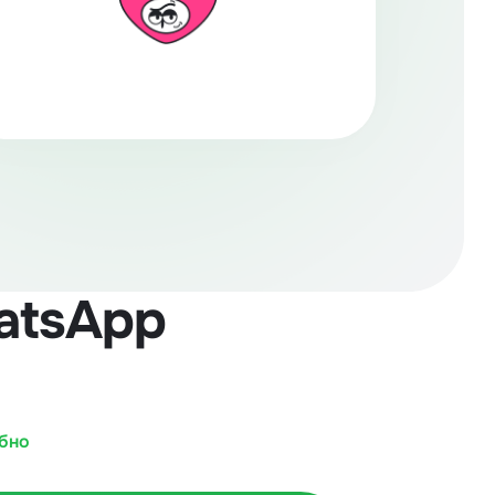
atsApp
бно