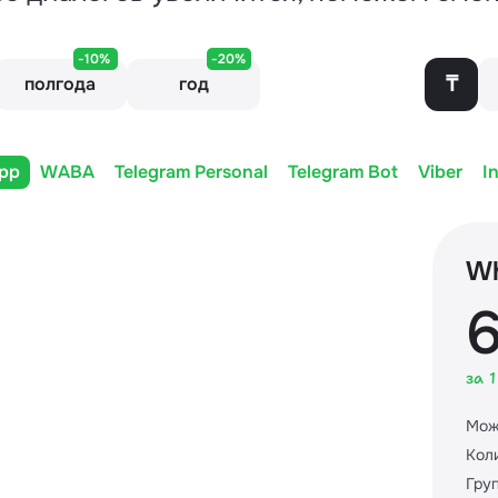
-10%
-20%
₸
полгода
год
pp
WABA
Telegram Personal
Telegram Bot
Viber
I
W
6
за 
Мож
Кол
Гру