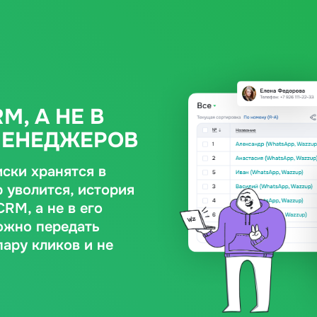
M, А НЕ В
МЕНЕДЖЕРОВ
иски хранятся в
р уволится, история
RM, а не в его
ожно передать
пару кликов и не