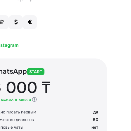
₽
$
€
nstagram
hatsApp
Wha
START
 000 ₸
1
1 канал в месяц
за 1 к
но писать первым
да
Можно 
ичество диалогов
50
Количе
пповые чаты
нет
Группо