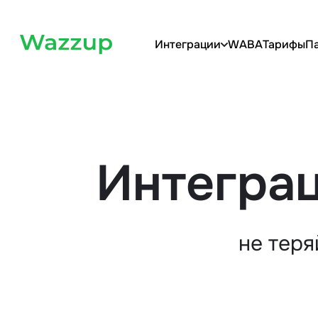
Интеграции
WABA
Тарифы
П
Интеграц
не теря