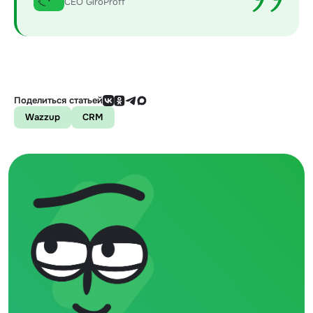
СЕО GiroProff
Поделиться статьей
Wazzup
CRM