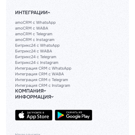
ИНТЕГРАЦИИ
amoCRM с WhatsApp
amoCRM с WABA
amoCRM с Telegram
amoCRM с Instagram
Битрикс24 с WhatsApp
Битрикс24 с WABA
Битрикс24 с Telegram
Битрикс24 с Instagram
Интеграция CRM с WhatsApp
Интеграция CRM с WABA
Интеграция CRM с Telegram
Интеграция CRM с Instagram
КОМПАНИЯ
ИНФОРМАЦИЯ
Блог
Гайды
Официальным партнерам
Контакты
Техническим партнерам
Политики и соглашения
Тарифы
API
База знаний
Наши соцсети