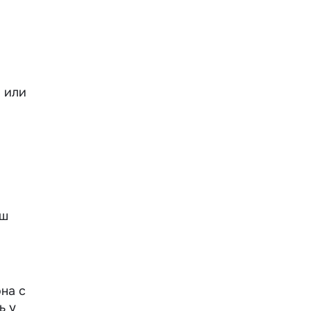
» или
аш
на с
ь у