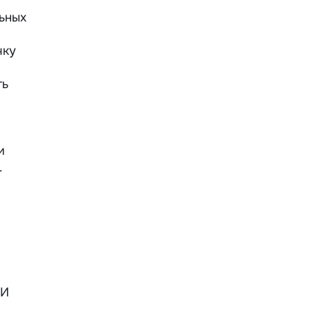
ьных
чку
ть
и
.
 И