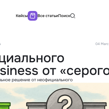
Кейсы
Все статьи
Поиск
A
04 Marc
циального
iness от «серог
льное решение от неофициального