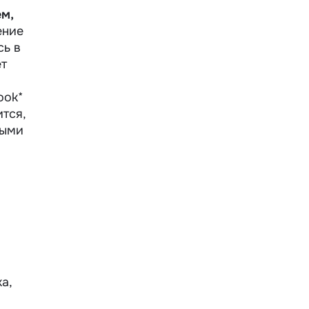
ем,
ение
сь в
ет
ook*
тся,
ными
а,