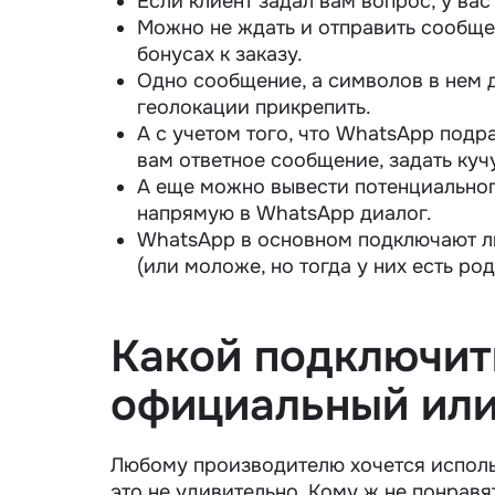
Если клиент задал вам вопрос, у ва
Можно не ждать и отправить сообще
бонусах к заказу.
Одно сообщение, а символов в нем д
геолокации прикрепить.
А с учетом того, что WhatsApp подр
вам ответное сообщение, задать ку
А еще можно вывести потенциального
напрямую в WhatsApp диалог.
WhatsApp в основном подключают люд
(или моложе, но тогда у них есть р
Какой подключит
официальный или
Любому производителю хочется испол
это не удивительно. Кому ж не понравя