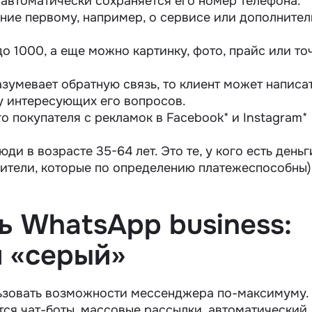
с автоматически сохраняется его номер телефона.
ние первому, например, о сервисе или дополнител
о 1000, а еще можно картинку, фото, прайс или то
азумевает обратную связь, то клиент может написа
чу интересующих его вопросов.
 покупателя с рекламок в Facebook* и Instagram*
и в возрасте 35-64 лет. Это те, у кого есть деньг
одители, которые по определению платежеспособны)
ь WhatsApp business:
 «серый»
ьзовать возможности мессенджера по-максимуму.
тся чат-боты, массовые рассылки, автоматический