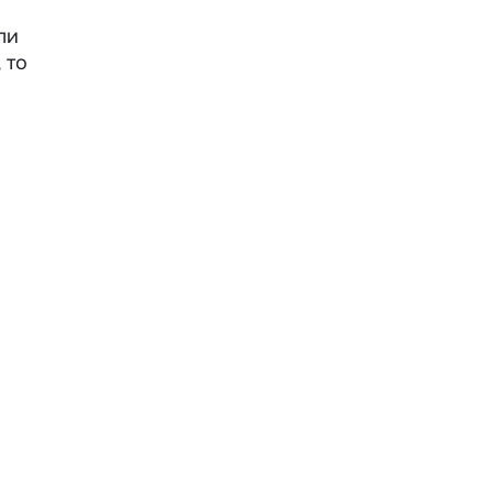
ли
 то