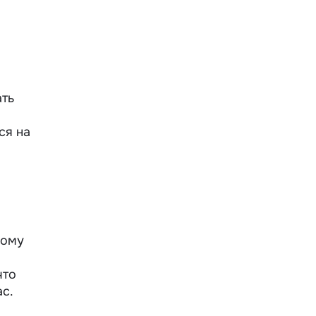
ать
ся на
ному
что
ас.