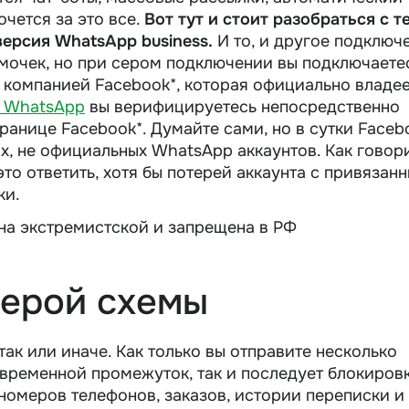
очется за это все.
Вот тут и стоит разобраться с т
версия WhatsApp business.
И то, и другое подключ
мочек, но при сером подключении вы подключаете
 компанией Facebook*, которая официально владе
 WhatsApp
вы верифицируетесь непосредственно
ранице Facebook*. Думайте сами, но в сутки Faceb
х, не официальных WhatsApp аккаунтов. Как говори
это ответить, хотя бы потерей аккаунта с привязан
ки.
на экстремистской и запрещена в РФ
серой схемы
так или иначе.
Как только вы отправите несколько
временной промежуток, так и последует блокировк
 номеров телефонов, заказов, истории переписки и