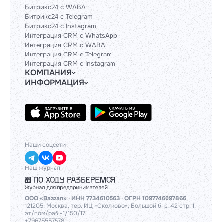
Битрикс24 с WABA
Битрикс24 с Telegram
Битрикс24 с Instagram
Интеграция CRM с WhatsApp
Интеграция CRM с WABA
Интеграция CRM с Telegram
Интеграция CRM с Instagram
КОМПАНИЯ
ИНФОРМАЦИЯ
Блог
Гайды
Официальным партнерам
Контакты
Техническим партнерам
Политики и соглашения
Тарифы
API
База знаний
Наши соцсети
Наш журнал
ООО «Ваззап» · ИНН 7734610563 · ОГРН 1097746097866
121205, Москва, тер. ИЦ «Сколково», Большой б-р, 42 стр. 1,
эт/пом/раб -1/150/17
+79675557578