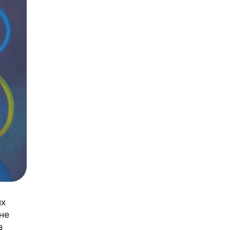
ых
не
з