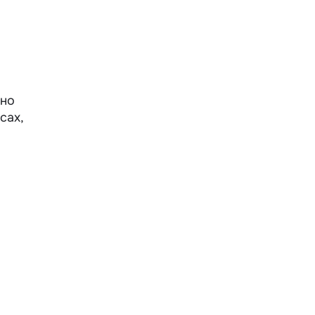
жно
сах,