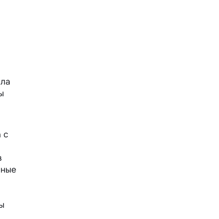
ала
ы
 с
в
нные
ы