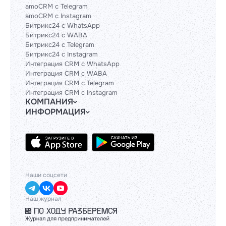
amoCRM с Telegram
amoCRM с Instagram
Битрикс24 с WhatsApp
Битрикс24 с WABA
Битрикс24 с Telegram
Битрикс24 с Instagram
Интеграция CRM с WhatsApp
Интеграция CRM с WABA
Интеграция CRM с Telegram
Интеграция CRM с Instagram
КОМПАНИЯ
ИНФОРМАЦИЯ
Блог
Гайды
Официальным партнерам
Контакты
Техническим партнерам
Политики и соглашения
Тарифы
API
База знаний
Наши соцсети
Наш журнал