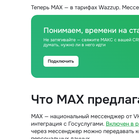
Теперь MAX — в тарифах Wazzup. Месс
Понимаем, времени на ст
Не затягивайте — свяжите МАКС с вашей CRM
думать, нужно ли в него идти
Подключить
Что MAX предлаг
MAX — национальный мессенджер от VK,
интеграция с Госуслугами.
Включен в 
через мессенджер можно передавать 
персональных данных.