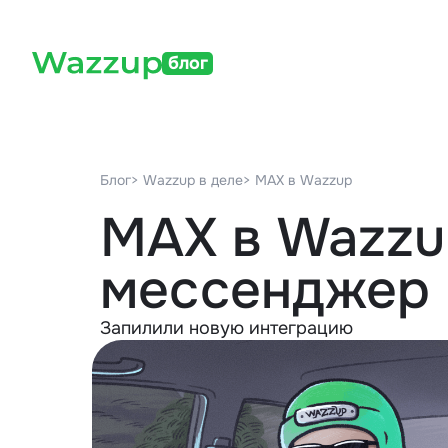
блог
Блог
> Wazzup в деле
> MAX в Wazzup
MAX в Wazzu
мессенджер 
Запилили новую интеграцию