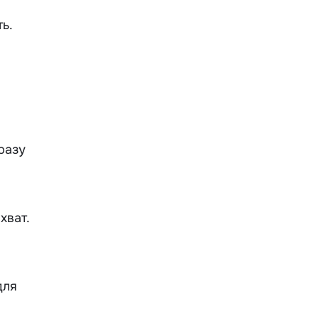
ь.
разу
хват.
для