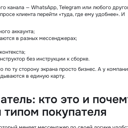
го канала — WhatsApp, Telegram или любого друго
росе клиента перейти «туда, где ему удобнее». И
ого аккаунта;
ваются в разных мессенджерах;
контекста;
нструктор без инструкции к сборке.
го по ту сторону экрана просто бизнес. А у компан
адываются в единую карту.
тель: кто это и почем
м типом покупателя
который меняет мессенджер по своей логике удобс