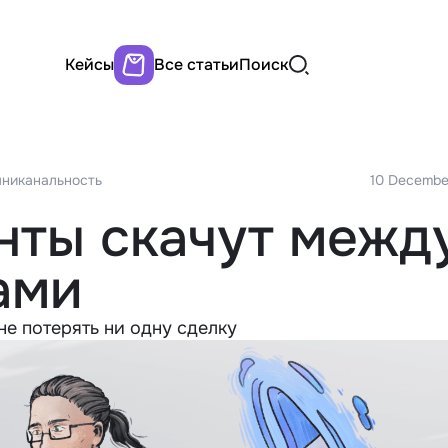
Кейсы
Все статьи
Поиск
мниканальность
10 Decembe
нты скачут межд
ами
не потерять ни одну сделку