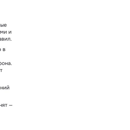
рые
ами и
авил.
о в
фона.
т
ений
нят —