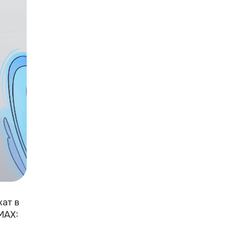
ат в
MAX: