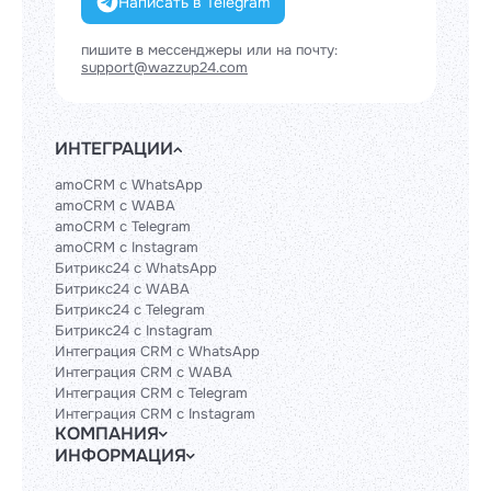
Написать в Telegram
пишите в мессенджеры или на почту:
support@wazzup24.com
ИНТЕГРАЦИИ
amoCRM с WhatsApp
amoCRM с WABA
amoCRM с Telegram
amoCRM с Instagram
Битрикс24 с WhatsApp
Битрикс24 с WABA
Битрикс24 с Telegram
Битрикс24 с Instagram
Интеграция CRM с WhatsApp
Интеграция CRM с WABA
Интеграция CRM с Telegram
Интеграция CRM с Instagram
КОМПАНИЯ
ИНФОРМАЦИЯ
Блог
Гайды
Официальным партнерам