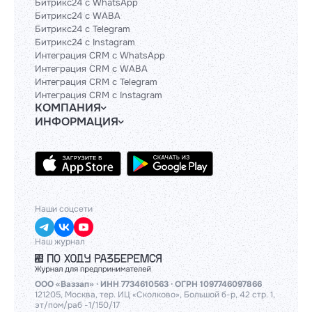
Битрикс24 с WhatsApp
Битрикс24 с WABA
Битрикс24 с Telegram
Битрикс24 с Instagram
Интеграция CRM с WhatsApp
Интеграция CRM с WABA
Интеграция CRM с Telegram
Интеграция CRM с Instagram
КОМПАНИЯ
ИНФОРМАЦИЯ
Блог
Гайды
Официальным партнерам
Контакты
Техническим партнерам
Политики и соглашения
Тарифы
API
База знаний
Наши соцсети
Наш журнал
ООО «Ваззап» · ИНН 7734610563 · ОГРН 1097746097866
121205, Москва, тер. ИЦ «Сколково», Большой б-р, 42 стр. 1,
эт/пом/раб -1/150/17