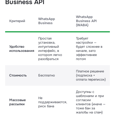
Business API
WhatsApp
WhatsApp
Критерий
Business API
Business
(WABA)
Простая
Требует
установка,
настройки —
Удобство
интуитивный
будет сложнее в
использования
интерфейс, в
начале, зато
котором легко
эффективнее
разобраться
потом
Платное решение
Стоимость
Бесплатно
(подписка +
оплата переписок)
Доступны с
шаблонами и при
Не
Массовые
согласии
поддерживаются,
рассылки
клиентов (иначе —
риск бана
тоже бан за
жалобы на спам)