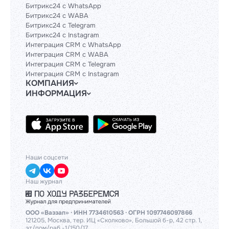
Битрикс24 с WhatsApp
Битрикс24 с WABA
Битрикс24 с Telegram
Битрикс24 с Instagram
Интеграция CRM с WhatsApp
Интеграция CRM с WABA
Интеграция CRM с Telegram
Интеграция CRM с Instagram
КОМПАНИЯ
ИНФОРМАЦИЯ
Блог
Гайды
Официальным партнерам
Контакты
Техническим партнерам
Политики и соглашения
Тарифы
API
База знаний
Наши соцсети
Наш журнал
ООО «Ваззап» · ИНН 7734610563 · ОГРН 1097746097866
121205, Москва, тер. ИЦ «Сколково», Большой б-р, 42 стр. 1,
эт/пом/раб -1/150/17