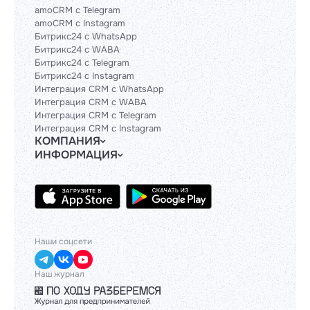
amoCRM с Telegram
amoCRM с Instagram
Битрикс24 с WhatsApp
Битрикс24 с WABA
Битрикс24 с Telegram
Битрикс24 с Instagram
Интеграция CRM с WhatsApp
Интеграция CRM с WABA
Интеграция CRM с Telegram
Интеграция CRM с Instagram
КОМПАНИЯ
ИНФОРМАЦИЯ
Блог
Гайды
Официальным партнерам
Контакты
Техническим партнерам
Политики и соглашения
Тарифы
API
База знаний
Наши соцсети
Наш журнал