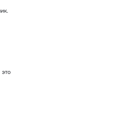
ик.
 это