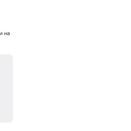
p
и на