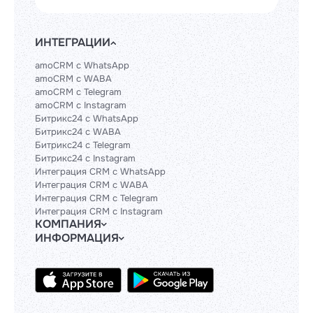
ИНТЕГРАЦИИ
amoCRM с WhatsApp
amoCRM с WABA
amoCRM с Telegram
amoCRM с Instagram
Битрикс24 с WhatsApp
Битрикс24 с WABA
Битрикс24 с Telegram
Битрикс24 с Instagram
Интеграция CRM с WhatsApp
Интеграция CRM с WABA
Интеграция CRM с Telegram
Интеграция CRM с Instagram
КОМПАНИЯ
ИНФОРМАЦИЯ
Блог
Гайды
Официальным партнерам
Контакты
Техническим партнерам
Политики и соглашения
Тарифы
API
База знаний