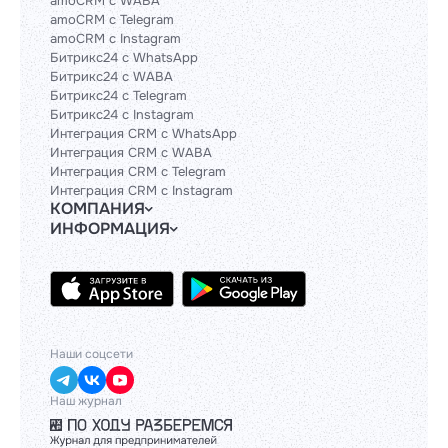
amoCRM с WABA
amoCRM с Telegram
amoCRM с Instagram
Битрикс24 с WhatsApp
Битрикс24 с WABA
Битрикс24 с Telegram
Битрикс24 с Instagram
Интеграция CRM с WhatsApp
Интеграция CRM с WABA
Интеграция CRM с Telegram
Интеграция CRM с Instagram
КОМПАНИЯ
ИНФОРМАЦИЯ
Блог
Гайды
Официальным партнерам
Контакты
Техническим партнерам
Политики и соглашения
Тарифы
API
База знаний
Наши соцсети
Наш журнал