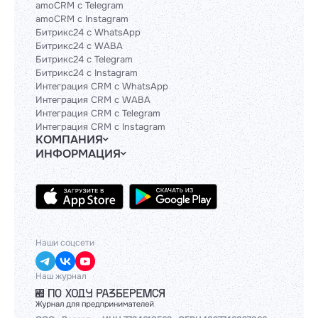
amoCRM с Telegram
amoCRM с Instagram
Битрикс24 с WhatsApp
Битрикс24 с WABA
Битрикс24 с Telegram
Битрикс24 с Instagram
Интеграция CRM с WhatsApp
Интеграция CRM с WABA
Интеграция CRM с Telegram
Интеграция CRM с Instagram
КОМПАНИЯ
ИНФОРМАЦИЯ
Блог
Гайды
Официальным партнерам
Контакты
Техническим партнерам
Политики и соглашения
Тарифы
API
База знаний
Наши соцсети
Наш журнал