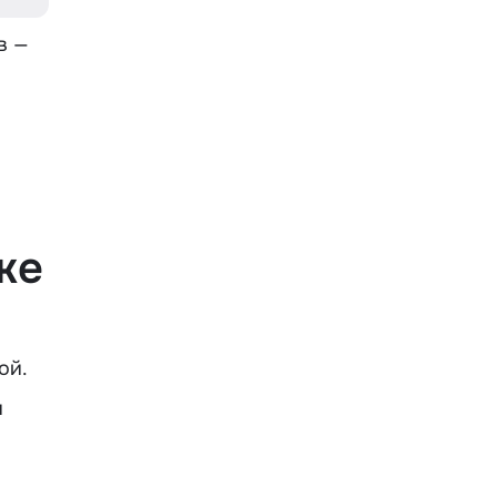
в —
же
ой.
и