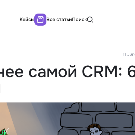
Кейсы
Все статьи
Поиск
11 Ju
ее самой CRM: 
й