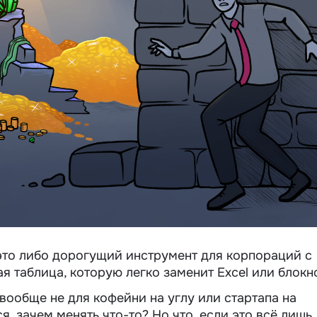
то либо дорогущий инструмент для корпораций с
 таблица, которую легко заменит Excel или блокно
ообще не для кофейни на углу или стартапа на
я, зачем менять что-то? Но что, если это всё лишь