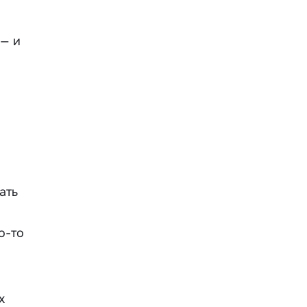
 — и
ать
о-то
х