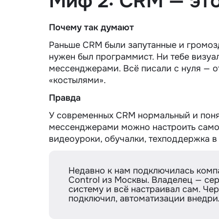
Миф 2: CRM — эт
Почему так думают
Раньше CRM были запутанные и громозд
нужен был программист. Ни тебе визуал
мессенджерами. Всё писали с нуля — о
«костылями».
Правда
У современных CRM нормальный и понят
мессенджерами можно настроить самос
видеоуроки, обучалки, техподдержка в ч
Недавно к нам подключилась комп
Control из Москвы. Владелец — се
систему и всё настраивал сам. Че
подключил, автоматизации внедри