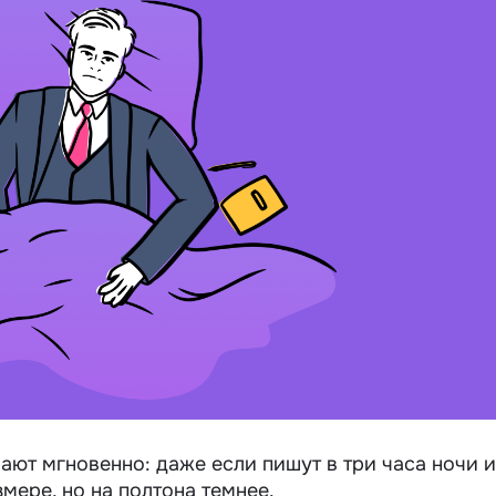
чают мгновенно: даже если пишут в три часа ночи и
мере, но на полтона темнее.