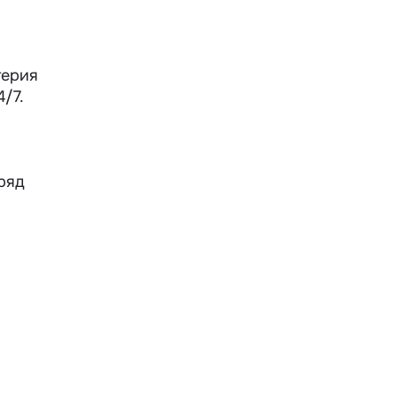
терия
/7.
ряд