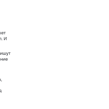
жет
. И
пишут
ание
,
й