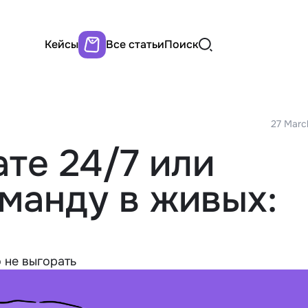
Кейсы
Все статьи
Поиск
27 Marc
ате 24/7 или
манду в живых:
о не выгорать