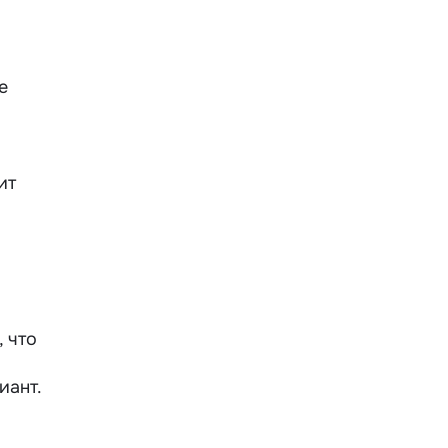
е
ит
 что
иант.