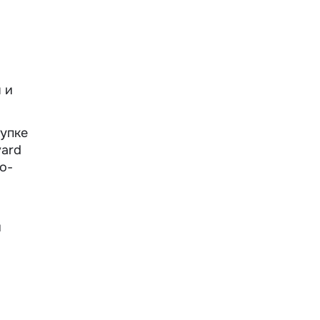
 и
купке
vard
о-
и