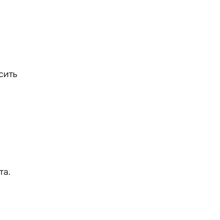
и
сить
та.