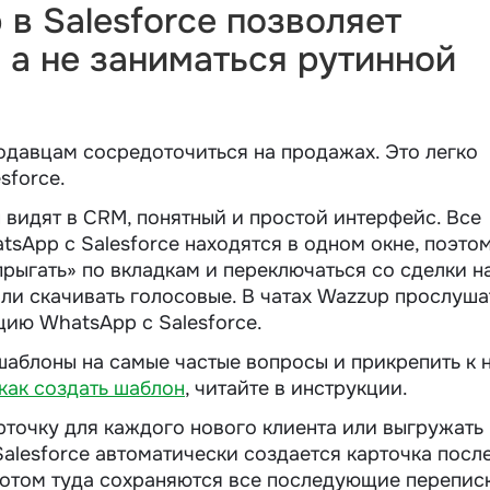
в Salesforce позволяет
 а не заниматься рутинной
одавцам сосредоточиться на продажах. Это легко
sforce.
видят в CRM, понятный и простой интерфейс. Все
sApp с Salesforce находятся в одном окне, поэто
прыгать» по вкладкам и переключаться со сделки н
или скачивать голосовые. В чатах Wazzup прослуша
ию WhatsApp с Salesforce.
шаблоны на самые частые вопросы и прикрепить к 
как создать шаблон
, читайте в инструкции.
рточку для каждого нового клиента или выгружать
lesforce автоматически создается карточка посл
потом туда сохраняются все последующие перепис