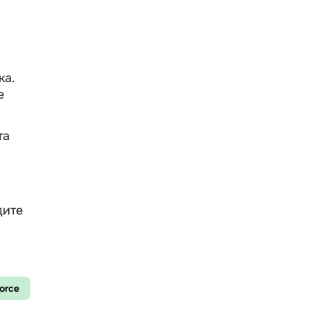
ка.
е
та
дите
force