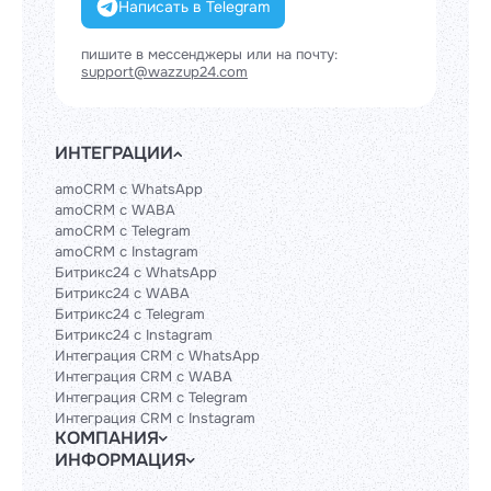
Написать в Telegram
пишите в мессенджеры или на почту:
support@wazzup24.com
ИНТЕГРАЦИИ
amoCRM с WhatsApp
amoCRM с WABA
amoCRM с Telegram
amoCRM с Instagram
Битрикс24 с WhatsApp
Битрикс24 с WABA
Битрикс24 с Telegram
Битрикс24 с Instagram
Интеграция CRM с WhatsApp
Интеграция CRM с WABA
Интеграция CRM с Telegram
Интеграция CRM с Instagram
КОМПАНИЯ
ИНФОРМАЦИЯ
Блог
Гайды
Официальным партнерам