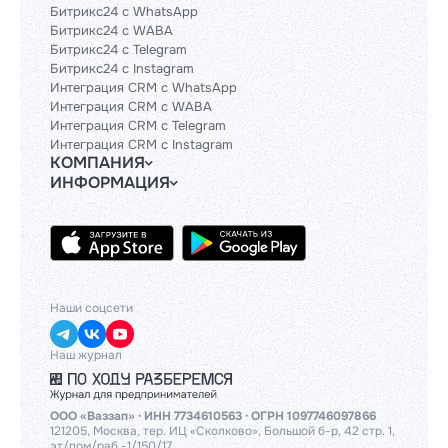
Битрикс24 с WhatsApp
Битрикс24 с WABA
Битрикс24 с Telegram
Битрикс24 с Instagram
Интеграция CRM с WhatsApp
Интеграция CRM с WABA
Интеграция CRM с Telegram
Интеграция CRM с Instagram
КОМПАНИЯ
ИНФОРМАЦИЯ
Блог
Гайды
Официальным партнерам
Контакты
Техническим партнерам
Политики и соглашения
Тарифы
API
База знаний
Наши соцсети
Наш журнал
ООО «Ваззап» · ИНН 7734610563 · ОГРН 1097746097866
121205, Москва, тер. ИЦ «Сколково», Большой б-р, 42 стр. 1,
эт/пом/раб -1/150/17