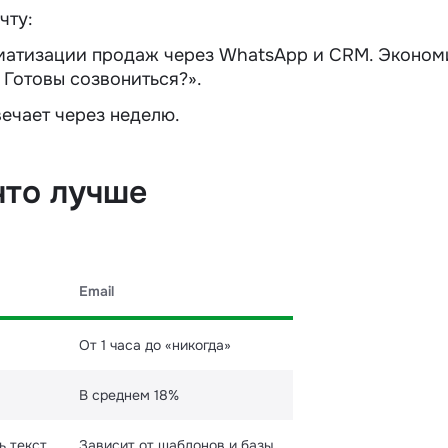
чту:
оматизации
продаж
через WhatsApp и CRM. Эконом
 Готовы созвониться?».
вечает через неделю.
что лучше
Email
От 1 часа до «никогда»
В среднем 18%
ь текст
Зависит от шаблонов и базы