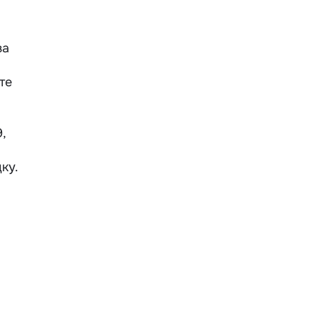
за
те
,
ку.