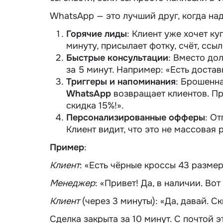
WhatsApp — это лучший друг, когда на
Горячие лиды
: Клиент уже хочет ку
минуту, присылает фотку, счёт, ссыл
Быстрые консультации
: Вместо до
за 5 минут. Например: «Есть достав
Триггеры и напоминания
: Брошенна
WhatsApp
возвращает клиентов. При
скидка 15%!».
Персонализированные офферы
: О
Клиент видит, что это не массовая 
Пример
:
Клиент
: «Есть чёрные кроссы 43 разме
Менеджер
: «Привет! Да, в наличии. Во
Клиент
(через 3 минуты): «Да, давай. Ск
Сделка закрыта за 10 минут. С
почтой
э