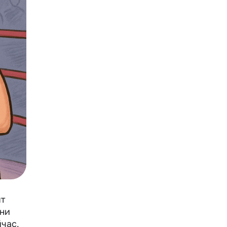
ят
Они
йчас.