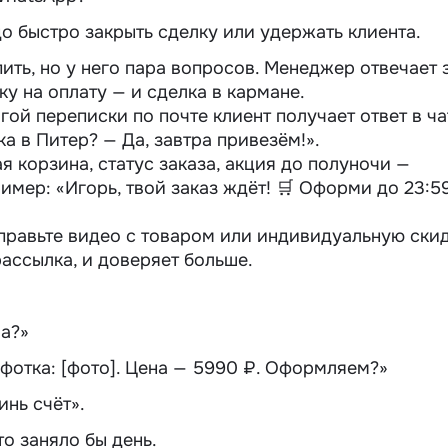
до быстро закрыть сделку или удержать клиента.
пить, но у него пара вопросов. Менеджер отвечает 
ку на оплату — и сделка в кармане.
лгой переписки по
почте
клиент получает ответ в ча
ка в Питер? — Да, завтра привезём!».
я корзина, статус заказа, акция до полуночи —
мер: «Игорь, твой заказ ждёт! 🛒 Оформи до 23:59
тправьте видео с товаром или индивидуальную скид
рассылка, и доверяет больше.
ра?»
т фотка: [фото]. Цена — 5990 ₽. Оформляем?»
инь счёт».
то заняло бы день.