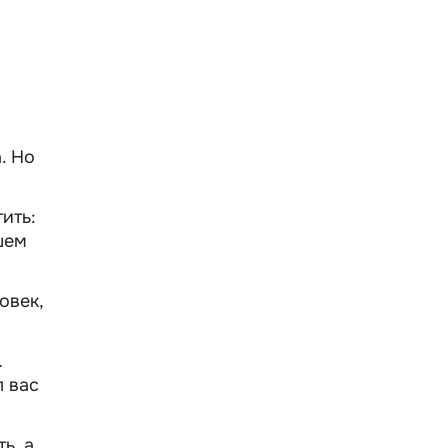
. Но
ить:
шем
овек,
.
л вас
ь, а