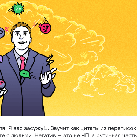
я! Я вас засужу!».
Звучит как цитаты из переписок
те с людьми. Негатив — это не ЧП, а рутинная часть