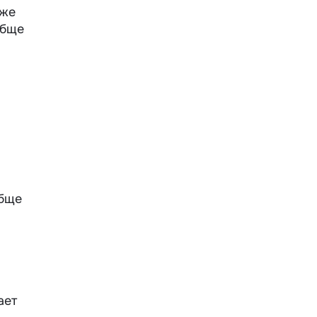
 же
обще
.
обще
ает