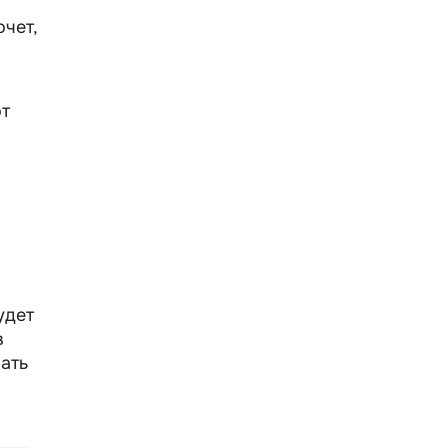
чет,
от
удет
в
ать