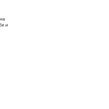
емя
бя и