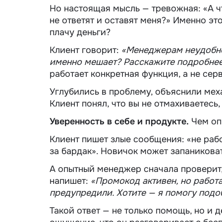
Но настоящая мысль — тревожная: «А чт
не ответят и оставят меня?» Именно эт
плачу деньги?
Клиент говорит:
«Менеджерам неудобно
именно мешает? Расскажите подробне
работает конкретная функция, а не сер
Углубились в проблему, объяснили меха
Клиент понял, что вы не отмахиваетесь,
Уверенность в себе и продукте.
Чем оп
Клиент пишет злые сообщения: «не рабо
за бардак». Новичок может запаниковат
А опытный менеджер сначала проверит,
напишет:
«Промокод активен, но работае
предупредили. Хотите — я помогу под
Такой ответ — не только помощь, но и 