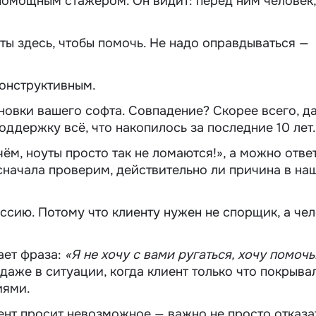
помощным стажером. Он видит: перед ним человек,
ты здесь, чтобы помочь. Не надо оправдываться —
онструктивным.
новки вашего софта. Совпадение? Скорее всего, да
оддержку всё, что накопилось за последние 10 лет.
ём, ноуты просто так не ломаются!», а можно ответ
 сначала проверим, действительно ли причина в на
ссию. Потому что клиенту нужен не спорщик, а чел
ает фраза:
«Я не хочу с вами ругаться, хочу помочь
 даже в ситуации, когда клиент только что покрыва
иями.
нт просит невозможное — важно не просто отказат