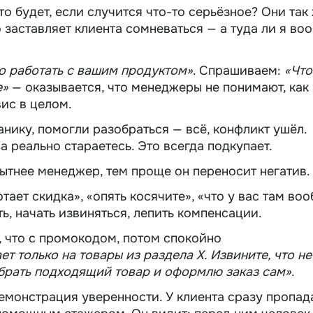
о будет, если случится что-то серьёзное? Они так
о заставляет клиента сомневаться — а туда ли я во
 работать с вашим продуктом»
. Спрашиваем:
«Что
е»
— оказывается, что менеджеры не понимают, как
вис в целом.
нику, помогли разобраться — всё, конфликт ушёл.
 а реально стараетесь. Это всегда подкупает.
ытнее менеджер, тем проще он переносит негатив
тает скидка», «опять косячите», «что у вас там во
ь, начать извиняться, лепить компенсации.
 что с промокодом, потом спокойно
т только на товары из раздела X. Извините, что не
обрать подходящий товар и оформлю заказ сам»
.
демонстрация уверенности. У клиента сразу пропад