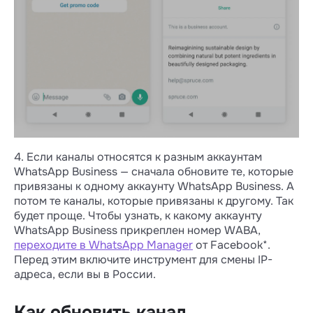
Компанию подтверждать тогда не нужно, но
придется заново создать и согласовать
шаблоны.
Как удалить номер:
Когда не общаетесь с клиентами, например
вечером после работы:
1. Включите инструмент для смены IP-
адреса, если вы в России → перейдите
по
ссылке
в WhatsApp Manager.
4. Если каналы относятся к разным аккаунтам
2. Нажмите на корзину в строке с номером,
WhatsApp Business — сначала обновите те, которые
который надо удалить.
привязаны к одному аккаунту WhatsApp Business. А
потом те каналы, которые привязаны к другому. Так
После этого переходите в Wazzup,
будет проще. Чтобы узнать, к какому аккаунту
нажимайте «Обновить» и действуйте по
WhatsApp Business прикреплен номер WABA,
инструкци
переходите в WhatsApp Manager
от Facebook*.
Перед этим включите инструмент для смены IP-
адреса, если вы в России.
Как обновить канал