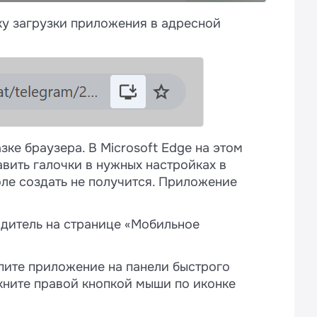
x и включите показ уведомлений.
домления нет:
ку загрузки приложения в адресной
Уведомления».
р управления» в правом верхнем углу
покоить»: «Центр управления» в
с.Браузер и включите показ
urb» или «Не беспокоить».
умесяца «Do not Disturb» или «Не
а нет — нажмите значок «настройки» в
р управления» в правом верхнем углу
→ разрешите автовоспроизведение
urb» или «Не беспокоить».
ке браузера. В Microsoft Edge на этом
авить галочки в нужных настройках в
ле создать не получится. Приложение
одитель на странице «Мобильное
что в разделе «Получать уведомления
епите приложение на панели быстрого
омлений для браузера Google Chrome.
икните правой кнопкой мыши по иконке