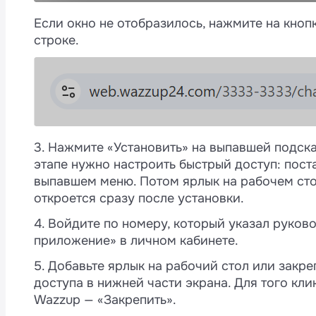
Выберите в списке приложений Firefo
Если звук есть, а всплывающего пуш-уве
Если нет ни звука, ни пуш-уведомлений
Если окно не отобразилось, нажмите на кноп
Если нет ни звука, ни пуш-уведомлений
строке.
Откройте «Системные настройки» → «
Выключите режим «Не беспокоить»: «Цент
Проверьте, не включен ли режим «Не бес
Выберите в списке приложений Яндек
экрана → значок полумесяца «Do not Dist
правом верхнем углу экрана → значок пол
уведомлений.
беспокоить».
Если нет ни звука ни пуш-уведомлений
Если пуш-уведомление всплывает, а звук
Выключите режим «Не беспокоить»: «Цент
адресной строке слева от адреса сайта 
экрана → значок полумесяца «Do not Dist
3. Нажмите «Установить» на выпавшей подсказ
аудио и видео → обновите страницу.
этапе нужно настроить быстрый доступ: пост
выпавшем меню. Потом ярлык на рабочем сто
откроется сразу после установки.
4. Войдите по номеру, который указал руков
приложение» в личном кабинете.
Промотайте страницу ниже и убедитесь, 
5. Добавьте ярлык на рабочий стол или закр
от этих приложений» включен показ увед
доступа в нижней части экрана. Для того кл
Wazzup — «Закрепить».