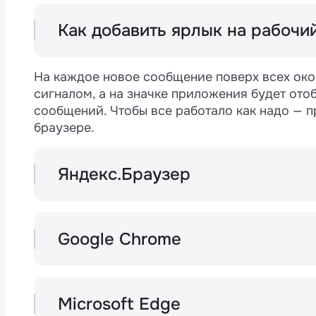
Как добавить ярлык на рабочи
Яндекс.Браузер: нажмите на меню ☰ в п
«Дополнительные инструменты» → «Созда
На каждое новое сообщение поверх всех око
Microsoft Edge: настройте на этапе устано
сигналом, а на значке приложения будет ото
сообщений. Чтобы все работало как надо — п
Google Chrome: ярлык появляется автома
браузере.
Яндекс.Браузер
Яндекс.Браузер не поддерживает значок 
приложения. Включить можно только пуш
панели в приложении → «О приложении» 
Google Chrome
от сайта». После включения настройки н
Кнопка «Меню» в верхней панели прилож
6. Нажмите на строку с Google Chrome и
«Уведомления».
параметры отображения пуш-уведомлени
Microsoft Edge