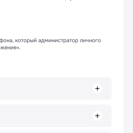
фона, который администратор личного
ожение».
 в Wazzup Web.
 в Wazzup Web.