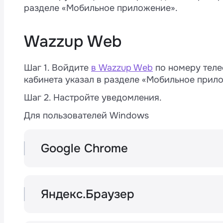
разделе «Мобильное приложение».
Wazzup Web
Шаг 1. Войдите
в Wazzup Web
по номеру теле
M
кабинета указал в разделе «Мобильное прил
4
Шаг 2. Настройте уведомления.
Для пользователей Windows
а
и
Google Chrome
Разрешите показ уведомлений при входе
Яндекс.Браузер
Разрешите показ уведомлений при входе