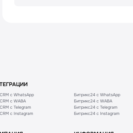
Кнопка «Меню» в верхней панели прилож
приложений» → «Уведомления» → «Разреш
ТЕГРАЦИИ
CRM с WhatsApp
Битрикс24 с WhatsApp
CRM с WABA
Битрикс24 с WABA
CRM с Telegram
Битрикс24 с Telegram
CRM с Instagram
Битрикс24 с Instagram