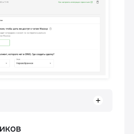
о нет в CRM). Где создать сделку?
ников
да, контакта и сделки