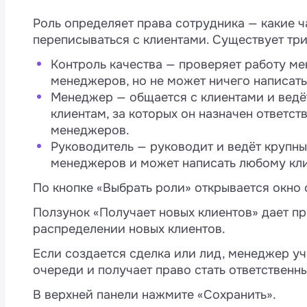
Уведомлять руководителей по все
Роль определяет права сотрудника — какие ч
Скрывать номера клиентов в Wazzu
переписываться с клиентами. Существует три
Приоритетный канал
Контроль качества — проверяет работу ме
Ключ API
менеджеров, но не может ничего написать
Менеджер — общается с клиентами и ведёт
клиентам, за которых он назначен ответс
менеджеров.
Руководитель — руководит и ведёт крупны
менеджеров и может написать любому кли
По кнопке «Выбрать роли» открывается окно
Ползунок «Получает новых клиентов» дает пр
распределении новых клиентов.
Если создается сделка или лид, менеджер уч
очереди и получает право стать ответственн
В верхней панели нажмите «Сохранить».