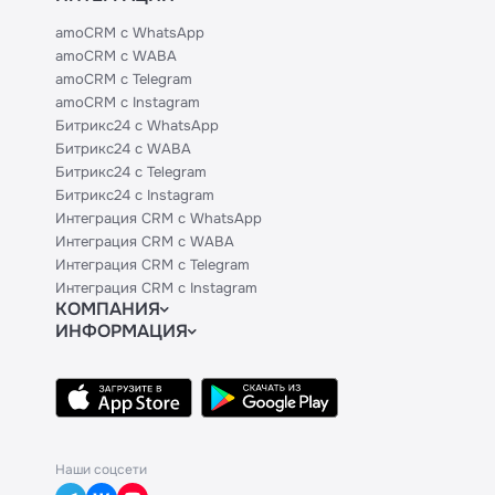
amoCRM с WhatsApp
amoCRM с WABA
amoCRM с Telegram
amoCRM с Instagram
Битрикс24 с WhatsApp
Битрикс24 с WABA
Битрикс24 с Telegram
Битрикс24 с Instagram
Интеграция CRM с WhatsApp
Интеграция CRM с WABA
Интеграция CRM с Telegram
Интеграция CRM с Instagram
КОМПАНИЯ
ИНФОРМАЦИЯ
Блог
Официальным партнерам
Гайды
Техническим партнерам
Контакты
Тарифы
Политики и соглашения
API
База знаний
Наши соцсети