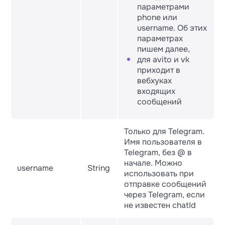
параметрами
phone или
username. Об этих
параметрах
пишем далее,
для avito и vk
приходит в
вебхуках
входящих
сообщений
Только для Telegram.
Имя пользователя в
Telegram, без @ в
начале. Можно
username
String
использовать при
отправке сообщений
через Telegram, если
не известен chatId