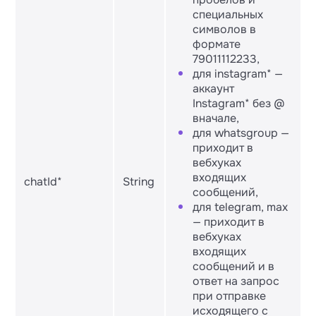
специальных
символов в
формате
79011112233,
для instagram* —
аккаунт
Instagram* без @
вначале,
для whatsgroup —
приходит в
вебхуках
входящих
chatId*
String
сообщений,
для telegram, max
— приходит в
вебхуках
входящих
сообщений и в
ответ на запрос
при отправке
исходящего с