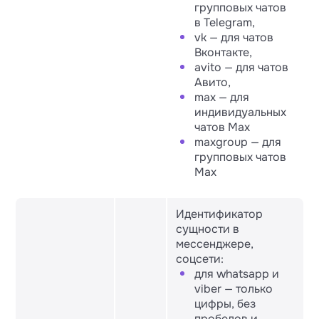
групповых чатов
в Telegram,
vk — для чатов
Вконтакте,
avito — для чатов
Авито,
max — для
индивидуальных
чатов Max
maxgroup — для
групповых чатов
Max
Идентификатор
сущности в
мессенджере,
соцсети:
для whatsapp и
viber — только
цифры, без
пробелов и