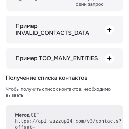
один запрос
Пример
INVALID_CONTACTS_DATA
 HTTP/1.1 400 Bad Request

{

Пример TOO_MANY_ENTITIES
"error": "INVALID_CONTACTS_DATA",

"description": "One or more of provide
"data": [

 HTTP/1.1 400 Bad Request

Получение списка контактов
{

{

index: 12,

"error": "TOO_MANY_ENTITIES",

Чтобы получить список контактов, необходимо
fields: [

"description": "Too many entities per 
вызвать:
"responsibleUserId",

"data": {

]

"count": 123,

}

"limit": 100,

Метод
GET
]

}

https://api.wazzup24.com/v3/contacts?
offset=