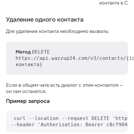
контакта в CR
Удаление одного контакта
Для удаления контакта необходимо вызвать:
Метод
DELETE
https://api.wazzup24.com/v3/contacts/{i
контакта}
Если в общем чате есть диалог с этим контактом —
он там останется.
Пример запроса
 curl --location --request DELETE 'https:
--header 'Authorization: Bearer c8cf90444