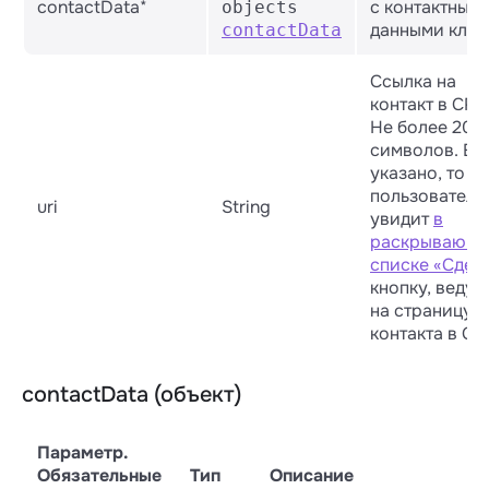
contactData*
с контактным
objects
данными клие
contactData
Ссылка на
контакт в CRM
Не более 200
символов. Ес
указано, то
пользователь
uri
String
увидит
в
раскрывающ
списке «Сдел
кнопку, веду
на страницу
контакта в C
contactData (объект)
Параметр.
Обязательные
Тип
Описание