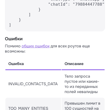
                "chatId": "79884447788"

            }

        ]

    }

]
Ошибки
Помимо
общих ошибок
для всех роутов еще
возможны:
Ошибка
Описание
Тело запроса
пустое или какие-
INVALID_CONTACTS_DATA
то из переданных
полей невалидны
Превышен лимит в
TOO_MANY_ENTITIES
100 сущностей на