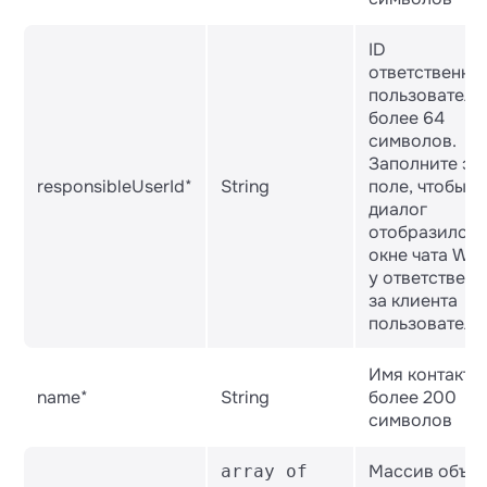
    │   └── phone

ID
ответственно
пользователя
более 64
символов.
Заполните эт
responsibleUserId*
String
поле, чтобы
диалог
отобразился 
окне чата Wa
у ответственн
за клиента
пользователя
Имя контакта.
name*
String
более 200
символов
Массив объек
array of