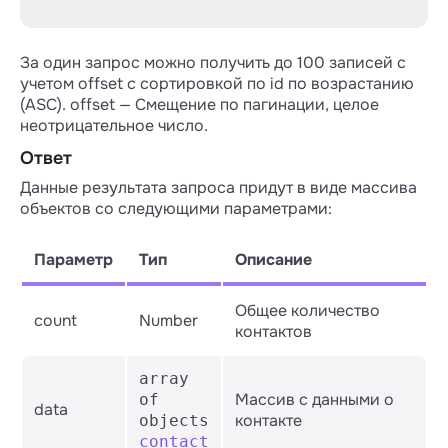
За один запрос можно получить до 100 записей с
учетом offset c сортировкой по id по возрастанию
(ASC). offset — Смещение по пагинации, целое
неотрицательное число.
Ответ
Данные результата запроса придут в виде массива
объектов со следующими параметрами:
Параметр
Тип
Описание
Общее количество
count
Number
контактов
array
Массив с данными о
of
data
контакте
objects
contact