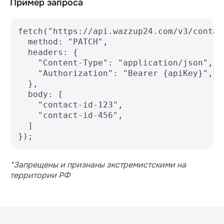
Пример запроса
fetch("https://api.wazzup24.com/v3/contac
  method: "PATCH",

  headers: {

    "Content-Type": "application/json",

    "Authorization": "Bearer {apiKey}",

  },

  body: [

    "contact-id-123",

    "contact-id-456",

  ]

});
*Запрещены и признаны экстремистскими на
территории РФ