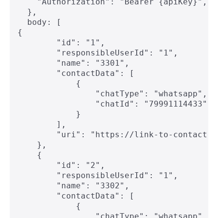
    "Authorization": "Bearer {apiKey}",

  },

  body: [

{

        "id": "1",

        "responsibleUserId": "1",

        "name": "3301",

        "contactData": [

            {

                "chatType": "whatsapp",

                "chatId": "79991114433"

            }

        ],

        "uri": "https://link-to-contact-in
    },

    {

        "id": "2",

        "responsibleUserId": "1",

        "name": "3302",

        "contactData": [

            {

                "chatType": "whatsapp",
