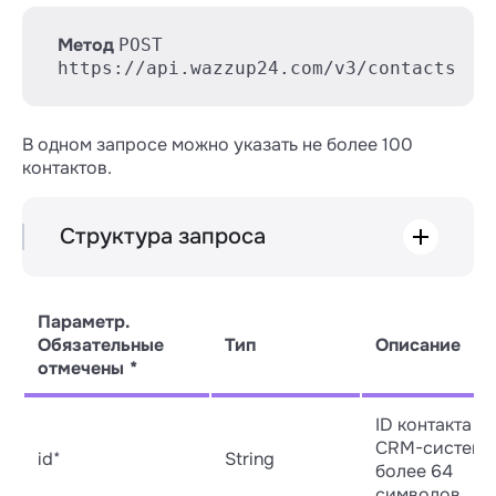
Метод
POST
https://api.wazzup24.com/v3/contacts
В одном запросе можно указать не более 100
контактов.
Структура запроса
POST /v3/contacts

Параметр.
└── [ ] (array)

Обязательные
Тип
Описание
    ├── id *

отмечены *
    ├── responsibleUserId *

    ├── name *

    ├── contactData[] * (array of obje
ID контакта в
    │   ├── chatType *

CRM-системе.
id*
String
    │   ├── chatId *

более 64
    │   ├── username

символов