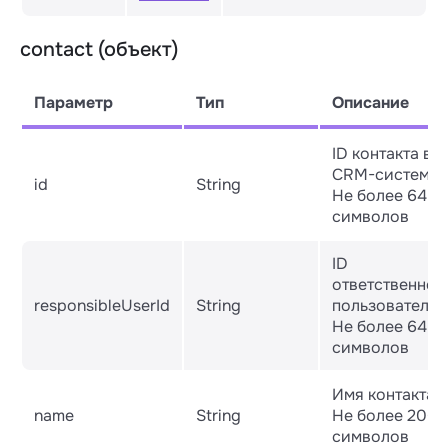
contact (объект)
Параметр
Тип
Описание
ID контакта в
CRM-системе.
id
String
Не более 64
символов
ID
ответственног
responsibleUserId
String
пользователя.
Не более 64
символов
Имя контакта.
name
String
Не более 200
символов