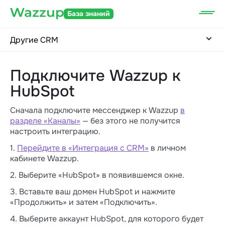
База знаний
Другие CRM
Подключите Wazzup к
HubSpot
Сначала подключите мессенджер к Wazzup
в
разделе «Каналы»
— без этого не получится
настроить интеграцию.
1.
Перейдите в «Интеграция с CRM»
в личном
кабинете Wazzup.
2. Выберите «HubSpot» в появившемся окне.
3. Вставьте ваш домен HubSpot и нажмите
«Продолжить» и затем «Подключить».
4. Выберите аккаунт HubSpot, для которого будет