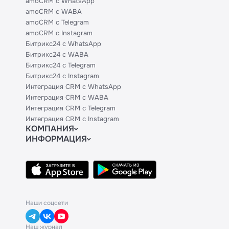
amoCRM с WhatsApp
amoCRM с WABA
amoCRM с Telegram
amoCRM с Instagram
Битрикс24 с WhatsApp
Битрикс24 с WABA
Битрикс24 с Telegram
Битрикс24 с Instagram
Интеграция CRM с WhatsApp
Интеграция CRM с WABA
Интеграция CRM с Telegram
Интеграция CRM с Instagram
КОМПАНИЯ
ИНФОРМАЦИЯ
Блог
Официальным партнерам
Гайды
Техническим партнерам
Контакты
Тарифы
Политики и соглашения
API
База знаний
Наши соцсети
Наш журнал