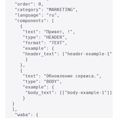
  "order": 0,

  "category": "MARKETING",

  "language": "ru",

  "components": [

    {

     "text": "Привет, !",

     "type": "HEADER",

     "format": "TEXT",

     "example": {

     "header_text": ["header-example-1"]

      }

    },

    {

     "text": "Обновление сервиса.",

     "type": "BODY",

     "example": {

      "body_text": [["body-example-1"]]

     }

 }

 ],

  "waba": {
