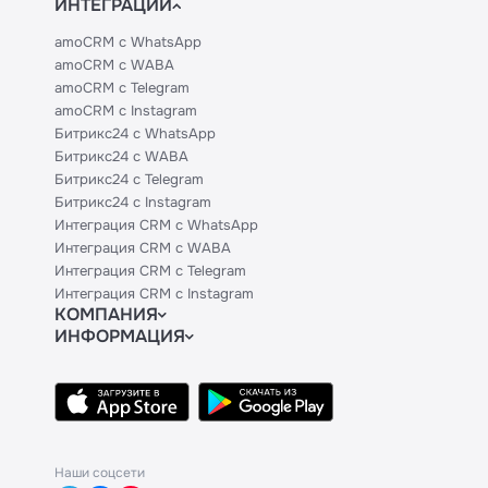
ИНТЕГРАЦИИ
amoCRM с WhatsApp
amoCRM с WABA
amoCRM с Telegram
amoCRM с Instagram
Битрикс24 с WhatsApp
Битрикс24 с WABA
Битрикс24 с Telegram
Битрикс24 с Instagram
Интеграция CRM с WhatsApp
Интеграция CRM с WABA
Интеграция CRM с Telegram
Интеграция CRM с Instagram
КОМПАНИЯ
ИНФОРМАЦИЯ
Блог
Официальным партнерам
Гайды
Техническим партнерам
Контакты
Тарифы
Политики и соглашения
API
База знаний
Наши соцсети