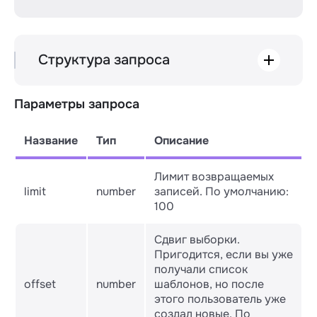
Структура запроса
GET /v3/templates/whatsapp

Параметры запроса
├── limit

Название
Тип
Описание
Лимит возвращаемых
limit
number
записей. По умолчанию:
100
Сдвиг выборки.
Пригодится, если вы уже
получали список
offset
number
шаблонов, но после
этого пользователь уже
создал новые. По