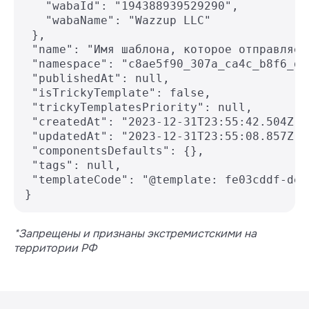
   "wabaId": "194388939529290",

   "wabaName": "Wazzup LLC"

 },

 "name": "Имя шаблона, которое отправляет
 "namespace": "c8ae5f90_307a_ca4c_b8f6_d1
 "publishedAt": null,

 "isTrickyTemplate": false,

 "trickyTemplatesPriority": null,

 "createdAt": "2023-12-31T23:55:42.504Z",

 "updatedAt": "2023-12-31T23:55:08.857Z",

 "componentsDefaults": {},

 "tags": null,

 "templateCode": "@template: fe03cddf-dec
}
*Запрещены и признаны экстремистскими на
территории РФ