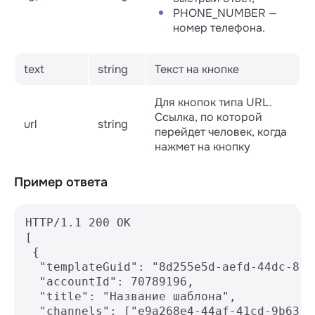
PHONE_NUMBER —
номер телефона.
text
string
Текст на кнопке
Для кнопок типа URL.
Ссылка, по которой
url
string
перейдет человек, когда
нажмет на кнопку
Пример ответа
HTTP/1.1 200 OK

[

 {

  "templateGuid": "8d255e5d-aefd-44dc-813
  "accountId": 70789196,

  "title": "Название шаблона",

  "channels": ["e9a268e4-44af-41cd-9b63-2