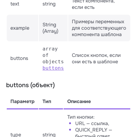
Текст компонента,
text
string
если есть
Примеры переменных
String
example
для соответствующего
(Array)
компонента шаблона
array
Список кнопок, если
of
buttons
они есть в шаблоне
objects
buttons
buttons (объект)
Параметр
Тип
Описание
Тип кнопки:
URL — ссылка,
QUICK_REPLY —
type
string
быстрый ответ,