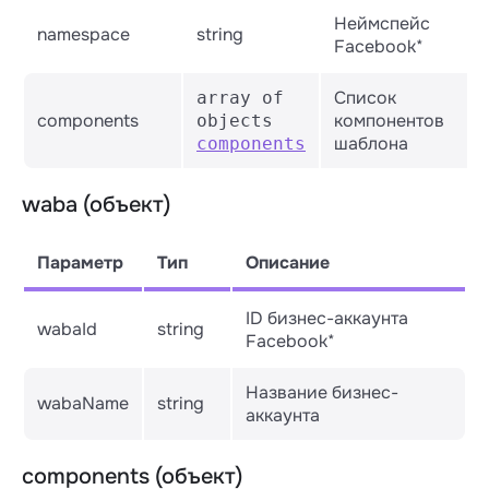
Неймспейс
namespace
string
Facebook*
Список
array of
components
компонентов
objects
шаблона
components
waba (объект)
Параметр
Тип
Описание
ID бизнес-аккаунта
wabaId
string
Facebook*
Название бизнес-
wabaName
string
аккаунта
components (объект)