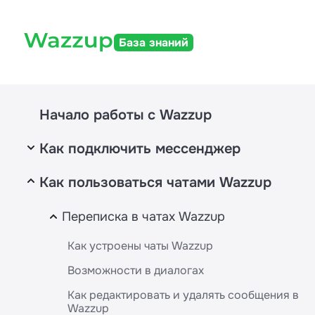
База знаний
Начало работы с Wazzup
Как подключить мессенджер
Как пользоваться чатами Wazzup
WhatsApp
WhatsApp
MAX
Переписка в чатах Wazzup
Интеграция с WABA и WhatsApp — отличия,
MAX
Telegram
Как устроены чаты Wazzup
условия, подключение, стоимость
MAX Bot
Возможности в диалогах
Telegram
WhatsApp (WABA)
Instagram
Как редактировать и удалять сообщения в
Telegram Bot
Как и зачем подтверждать компанию в Meta*
Как подключить Instagram*
Другие мессенджеры
Wazzup