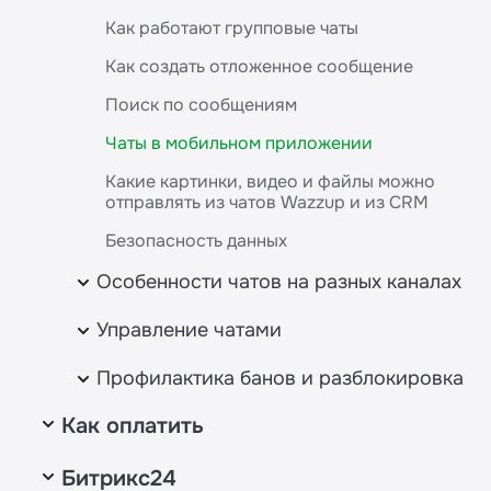
Как перенести номер WABA в Wazzup из
Настройка комментариев из Instagram*
Как работают групповые чаты
Циан
Полезное о каналах
другого сервиса
Как создать отложенное сообщение
Viber
Как выбрать юзернейм WhatsApp
Поиск по сообщениям
ВКонтакте
Как настроить доступы для Instagram*
Чаты в мобильном приложении
Авито
Статусы каналов
Какие картинки, видео и файлы можно
отправлять из чатов Wazzup и из CRM
Безопасность данных
Особенности чатов на разных каналах
Переписка в Instagram*
Управление чатами
Как работать с шаблонами WABA в чатах
Как работать со счетчиком неотвеченных
Профилактика банов и разблокировка
Как работать со звонками WhatsApp
Как назначить роли сотрудникам и не
Как оплатить
Что делать при блокировке Instagram*
запутаться в чатах
Как не получить бан WhatsApp
Битрикс24
Как подобрать тариф