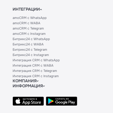
ИНТЕГРАЦИИ
amoCRM с WhatsApp
amoCRM с WABA
amoCRM с Telegram
amoCRM с Instagram
Битрикс24 с WhatsApp
Битрикс24 с WABA
Битрикс24 с Telegram
Битрикс24 с Instagram
Интеграция CRM с WhatsApp
Интеграция CRM с WABA
Интеграция CRM с Telegram
Интеграция CRM с Instagram
КОМПАНИЯ
ИНФОРМАЦИЯ
Блог
Официальным партнерам
Гайды
Техническим партнерам
Контакты
Тарифы
Политики и соглашения
API
База знаний