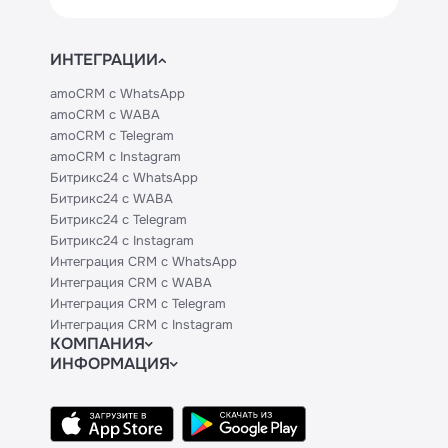
ИНТЕГРАЦИИ
amoCRM с WhatsApp
amoCRM с WABA
amoCRM с Telegram
amoCRM с Instagram
Битрикс24 с WhatsApp
Битрикс24 с WABA
Битрикс24 с Telegram
Битрикс24 с Instagram
Интеграция CRM с WhatsApp
Интеграция CRM с WABA
Интеграция CRM с Telegram
Интеграция CRM с Instagram
КОМПАНИЯ
ИНФОРМАЦИЯ
Блог
Официальным партнерам
Гайды
Техническим партнерам
Контакты
Тарифы
Политики и соглашения