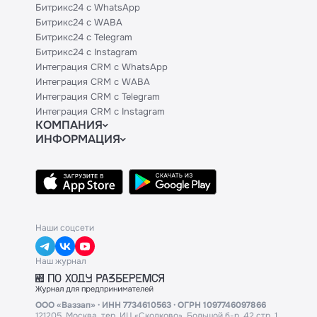
Битрикс24 с WhatsApp
Битрикс24 с WABA
Битрикс24 с Telegram
Битрикс24 с Instagram
Интеграция CRM с WhatsApp
Интеграция CRM с WABA
Интеграция CRM с Telegram
Интеграция CRM с Instagram
КОМПАНИЯ
ИНФОРМАЦИЯ
Блог
Официальным партнерам
Гайды
Техническим партнерам
Контакты
Тарифы
Политики и соглашения
API
База знаний
Наши соцсети
Наш журнал
ООО «Ваззап» · ИНН 7734610563 · ОГРН 1097746097866
121205, Москва, тер. ИЦ «Сколково», Большой б-р, 42 стр. 1,