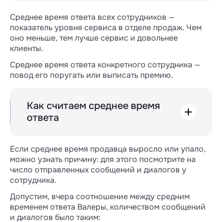
Среднее время ответа всех сотрудников —
показатель уровня сервиса в отделе продаж. Чем
оно меньше, тем лучше сервис и довольнее
клиенты.
Среднее время ответа конкретного сотрудника —
повод его поругать или выписать премию.
Как считаем среднее время
ответа
Мы записываем время от получения
входящего сообщения до того, как
Если среднее время продавца выросло или упало,
ответственный за сделку, контакт или лид,
можно узнать причину: для этого посмотрите на
ответит клиенту или нажмет кнопку
число отправленных сообщений и диалогов у
«конверт».
сотрудника.
Если от клиента пришло сразу несколько
Допустим, вчера соотношение между средним
входящих, то счетчик времени ответа
временем ответа Валеры, количеством сообщений
запускается от первого из них.
и диалогов было таким: