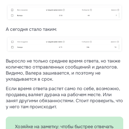
В некоторых случаях время
не
записывается
:
если есть ответственный сотрудник, но
ответил или нажал на «конверт» не
ответственный;
А сегодня стало таким:
если ответил администратор из ЛК;
если ответили не из Wazzup, а
напрямую в мессенджере;
если сработала автоматизация из CRM.
Выросло не только среднее время ответа, но также
Сработал наш автоответ «Пропущенный
количество отправленных сообщений и диалогов.
вызов» или «Первое входящее» — время
Видимо, Валера зашивается, и поэтому не
продолжает идти, пока на сообщение не
укладывается в срок.
среагирует менеджер.
Если время ответа растет само по себе, возможно,
Включен автоответ «Нерабочее время» —
продавец валяет дурака на рабочем месте. Или
счетчик времени ответа запустится только
занят другими обязанностями. Стоит проверить, что
с началом рабочего дня.
у него там происходит.
Когда среднее время ответа стало больше
8 часов, в графиках отобразится только «>8
часов», дальше оно расти не будет. Потому
Хозяйке на заметку: чтобы быстрее отвечать