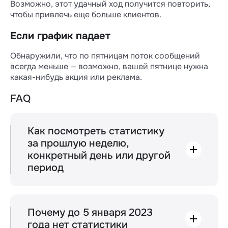
Возможно, этот удачный ход получится повторить,
чтобы привлечь еще больше клиентов.
Если график падает
Обнаружили, что по пятницам поток сообщений
всегда меньше — возможно, вашей пятнице нужна
какая-нибудь акция или реклама.
FAQ
Как посмотреть статистику
за прошлую неделю,
конкретный день или другой
период
Над графиками можно выбрать разные
периоды отображения статистики: день,
неделя, месяц. При необходимости можете
настроить произвольный период и
Почему до 5 января 2023
посмотреть статистику хоть за три
года нет статистики