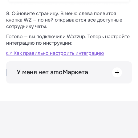
8. Обновите страницу. В меню слева появится
кнопка WZ — по ней открываются все доступные
сотруднику чаты.
Готово — вы подключили Wazzup. Теперь настройте
интеграцию по инструкции:
👉 Как правильно настроить интеграцию
У меня нет amoМаркета
Раздел «amoМаркет» доступен только
администраторам портала amoCRM. Если
вы его не видите, обратитесь к
администратору вашей CRM.