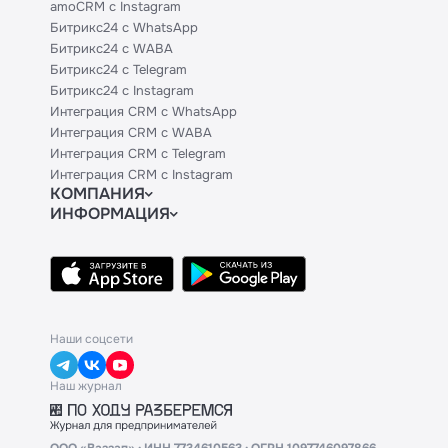
amoCRM с Instagram
Битрикс24 с WhatsApp
Битрикс24 с WABA
Битрикс24 с Telegram
Битрикс24 с Instagram
Интеграция CRM с WhatsApp
Интеграция CRM с WABA
Интеграция CRM с Telegram
Интеграция CRM с Instagram
КОМПАНИЯ
ИНФОРМАЦИЯ
Блог
Официальным партнерам
Гайды
Техническим партнерам
Контакты
Тарифы
Политики и соглашения
API
База знаний
Наши соцсети
Наш журнал