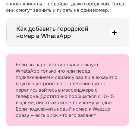
звонят клиенты — подойдет даже городской. Тогда
Несколько филиалов.
Например, сеть
они смогут звонить и писать на один номер.
салонов красоты, где каждому салону
нужен отдельный номер. Сотрудникам не
придется распределять заявки по
Как добавить городской
филиалам — клиенты сразу напишут куда
номер в WhatsApp
надо;
Подтвердить городской номер — просто.
Для этого вам понадобится приложение
Несколько отделов.
Например, отделам
WhatsApp Business.
продаж — один аккаунт WhatsApp, а
эйчарам — другой аккаунт WhatsApp; тогда
Если вы зарегистрировали аккаунт
1. Откройте приложение WhatsApp на
соискатели уйдут к эйчарам, а клиенты — к
WhatsApp только что или перед
телефоне → «Принять и продолжить».
продавцам.
подключением к сервису зашли в аккаунт с
2. Введите номер телефона → «Далее».
другого устройства — в течение суток
Разные группы клиентов,
с которыми
переписывайтесь в мессенджере с
работают разные люди. Например, с
3. Нажмите «Ок».
телефона. Достаточно пообщаться с 10-15
розничными покупателями работают одни
4. Подождите минуту, пока кнопки не станут
людьми, писать можно что и кому угодно.
продавцы, а с оптовыми — другие;
активными.
Если подключить новый номер к Wazzup
У каждого менеджера свой номер.
Так
сразу — есть риск, что его забанят.
5. Выберите «Позвонить мне».
бывает у тех ребят, которые ведут крупные
сделки, вроде продажи недвижимости или
6. Нажмите «Не сейчас».
автомобилей, и работают с клиентом