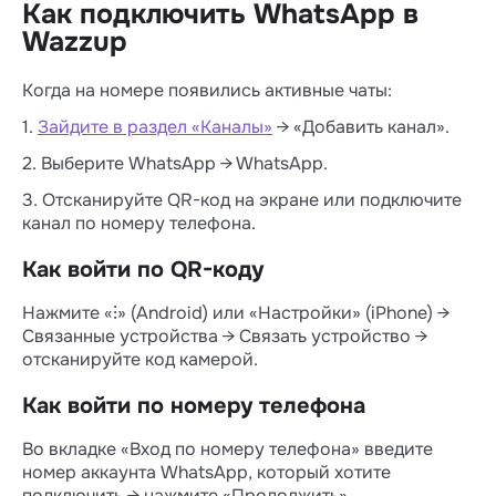
Как подключить WhatsApp в
7. Примите звонок и введите код, который
лично. Обычно у них есть визитки, где
продиктует робот.
Wazzup
красуется персональный номер.
Готово, вы добавили городской номер в
Когда на номере появились активные чаты:
WhatsApp.
1.
Зайдите в раздел «Каналы»
→ «Добавить канал».
2. Выберите WhatsApp → WhatsApp.
3. Отсканируйте QR-код на экране или подключите
канал по номеру телефона.
Как войти по QR-коду
Нажмите «⁝» (Android) или «Настройки» (iPhone) →
Связанные устройства → Связать устройство →
отсканируйте код камерой.
Как войти по номеру телефона
Во вкладке «Вход по номеру телефона» введите
номер аккаунта WhatsApp, который хотите
подключить → нажмите «Продолжить».