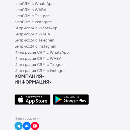
amoCRM с WhatsApp
amoCRM с WABA
amoCRM с Telegram
amoCRM с Instagram
Битрикс24 с WhatsApp
Битрикс24 с WABA
Битрикс24 с Telegram
Битрикс24 с Instagram
Интеграция CRM с WhatsApp
Интеграция CRM с WABA
Интеграция CRM с Telegram
Интеграция CRM с Instagram
КОМПАНИЯ
ИНФОРМАЦИЯ
Блог
Официальным партнерам
Гайды
Техническим партнерам
Контакты
Тарифы
Политики и соглашения
API
База знаний
Наши соцсети