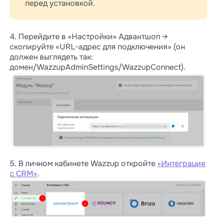
перед установкой.
4. Перейдите в «Настройки» Адвантшоп →
скопируйте «URL-адрес для подключения» (он
должен выглядеть так:
домен/WazzupAdminSettings/WazzupConnect).
5. В личном кабинете Wazzup откройте
«Интеграция
с CRM»
.