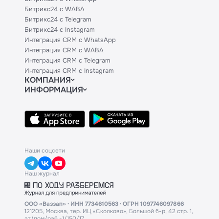
Битрикс24 с WABA
Битрикс24 с Telegram
Битрикс24 с Instagram
Интеграция CRM с WhatsApp
Интеграция CRM с WABA
Интеграция CRM с Telegram
Интеграция CRM с Instagram
КОМПАНИЯ
ИНФОРМАЦИЯ
Блог
Официальным партнерам
Гайды
Техническим партнерам
Контакты
Тарифы
Политики и соглашения
API
База знаний
Наши соцсети
Наш журнал
ООО «Ваззап» · ИНН 7734610563 · ОГРН 1097746097866
121205, Москва, тер. ИЦ «Сколково», Большой б-р, 42 стр. 1,
эт/пом/раб -1/150/17