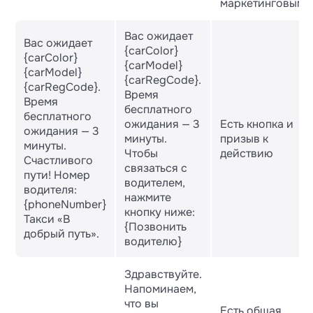
маркетинговым.
Вас ожидает
Вас ожидает
{carColor}
{carColor}
{carModel}
{carModel}
{carRegCode}.
{carRegCode}.
Время
Время
бесплатного
бесплатного
ожидания — 3
Есть кнопка и
ожидания — 3
минуты.
призыв к
минуты.
Чтобы
действию
Счастливого
связаться с
пути! Номер
водителем,
водителя:
нажмите
{phoneNumber}
кнопку ниже:
Такси «В
{Позвонить
добрый путь».
водителю}
Здравствуйте.
Напоминаем,
что вы
Есть общая