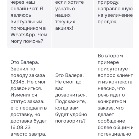
через наш
если хотите
природу,
онлайн-чат. Я
узнать о
направленную
являюсь
наших
на увеличение
виртуальным
текущих
продаж.
помощником в
акциях!
WhatsApp. Чем
могу помочь?
Во втором
Это Валера.
примере
Звонил по
присутствует
поводу заказа
Это Валера.
вопрос клиенту,
12345. Не смог
Не смог до
и из контекста
дозвониться.
вас
неясно, что
Изменился
дозвониться.
речь идет о
статус заказа:
Подскажите,
конкретном
его передали в
когда вам
заказе, что
доставку, но
будет удобно
делает
доставка будет
поговорить?
сообщение
16.08.23
более общим и
вместо завтра.
потенциально